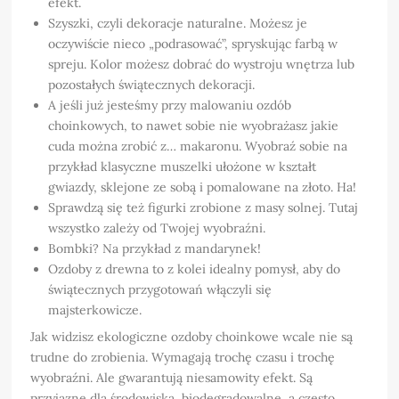
efekt.
Szyszki, czyli dekoracje naturalne. Możesz je
oczywiście nieco „podrasować”, spryskując farbą w
spreju. Kolor możesz dobrać do wystroju wnętrza lub
pozostałych świątecznych dekoracji.
A jeśli już jesteśmy przy malowaniu ozdób
choinkowych, to nawet sobie nie wyobrażasz jakie
cuda można zrobić z… makaronu. Wyobraź sobie na
przykład klasyczne muszelki ułożone w kształt
gwiazdy, sklejone ze sobą i pomalowane na złoto. Ha!
Sprawdzą się też figurki zrobione z masy solnej. Tutaj
wszystko zależy od Twojej wyobraźni.
Bombki? Na przykład z mandarynek!
Ozdoby z drewna to z kolei idealny pomysł, aby do
świątecznych przygotowań włączyli się
majsterkowicze.
Jak widzisz ekologiczne ozdoby choinkowe wcale nie są
trudne do zrobienia. Wymagają trochę czasu i trochę
wyobraźni. Ale gwarantują niesamowity efekt. Są
przyjazne dla środowiska, biodegradowalne, a często