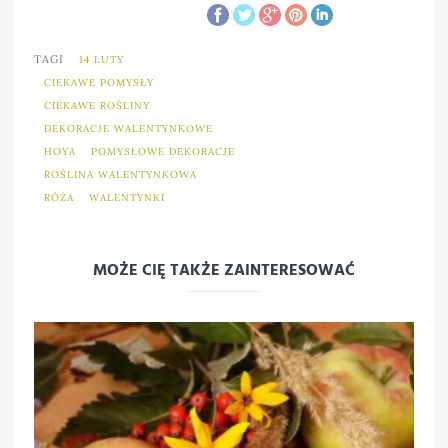
TAGI
14 LUTY
CIEKAWE POMYSŁY
CIEKAWE ROŚLINY
DEKORACJE WALENTYNKOWE
HOYA
POMYSŁOWE DEKORACJE
ROŚLINA WALENTYNKOWA
RÓŻA
WALENTYNKI
MOŻE CIĘ TAKŻE ZAINTERESOWAĆ