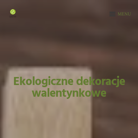
MENU
Ekologiczne dekoracje
walentynkowe