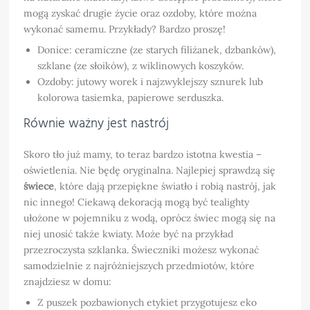
mogą zyskać drugie życie oraz ozdoby, które można
wykonać samemu. Przykłady? Bardzo proszę!
Donice: ceramiczne (ze starych filiżanek, dzbanków),
szklane (ze słoików), z wiklinowych koszyków.
Ozdoby: jutowy worek i najzwyklejszy sznurek lub
kolorowa tasiemka, papierowe serduszka.
Równie ważny jest nastrój
Skoro tło już mamy, to teraz bardzo istotna kwestia –
oświetlenia. Nie będę oryginalna. Najlepiej sprawdzą się
świece
, które dają przepiękne światło i robią nastrój, jak
nic innego! Ciekawą dekoracją mogą być tealighty
ułożone w pojemniku z wodą, oprócz świec mogą się na
niej unosić także kwiaty. Może być na przykład
przezroczysta szklanka. Świeczniki możesz wykonać
samodzielnie z najróżniejszych przedmiotów, które
znajdziesz w domu:
Z puszek pozbawionych etykiet przygotujesz eko