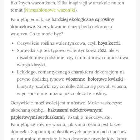
fikuśnych wazonikach. Kilka inspiracji w artukule na ten
temat (
Nieszablonowe wazoniki
).
Pamiętaj jednak, że
bardziej ekologiczne są rośliny
doniczkowe
. Zdecydowanie dłużej będą dekoracją
wnętrza. Co to może być?
Oczywiście roślina walentynkowa, czyli
hoya kerrii
.
Sprawdzi się też typowo walentynkowa
róża
, ale w
niszablonowej odsłonie, czyli miniaturowa doniczkowa
wersja klasyki.
Lekkiego, romantycznego charakteru dekoracjom na
pewno dodadzą typowo
wiosenne, kolorowe kwiatki
–
hiacynty, szafirki czy żonkile. Zbliża się powoli wiosna,
więc spokojnie można już znaleźć te rośliny.
Oczywiście możliwości jest mnóstwo! Może zaskoczysz
ukochaną osobę…
kaktusami udekorowanymi
papierowymi serduszkami
? To takie nieoczywiste.
Pamiętaj, że równie ważna, jak sama roślina jest także
doniczka. Zapomnij o plastikowych pojemnikach i postaw
na naturalne materiały, łatwo dostępne przedmioty, które