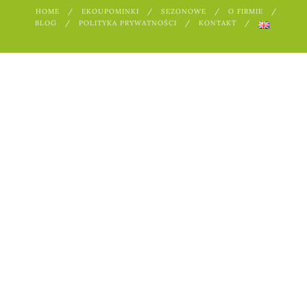
HOME
EKOUPOMINKI
SEZONOWE
O FIRMIE
BLOG
POLITYKA PRYWATNOŚCI
KONTAKT