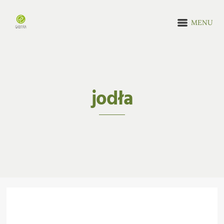
MENU
jodła