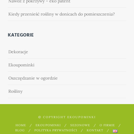
Nawóz z pokrzywy – eko patent
Kiedy przenieść rośliny w donicach do pomieszczenia?
KATEGORIE
Dekoracje
Ekoupominki
Oszczędzanie w ogordzie
Rośliny
© COPYRIGHT EKOUPOMINKI
HOME
EKOUPOMINKI
SEZONOWE
O FIRMIE
BLOG
POLITYKA PRYWATNOŚCI
KONTAKT