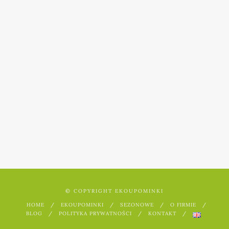
Mimoza
wstydliwa
do uprawy
własnej
© COPYRIGHT EKOUPOMINKI
HOME
EKOUPOMINKI
SEZONOWE
O FIRMIE
BLOG
POLITYKA PRYWATNOŚCI
KONTAKT