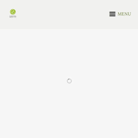
MENU
MOŻESZ BYĆ ZAINTERESOWANY RÓWNIEŻ
Kwiaty w
Zestaw do
puszce
uprawy
chmielu