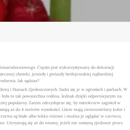
ożonarodzeniowego. Często jest wykorzystywany do dekoracji
ecznej choinki, jemioły i gwiazdy betlejemskiej najbardziej
odzenia. Jak sądzisz?
iej i Stanach Zjednoczonych. Sadzi się je w ogrodach i parkach. W
e była to tak powszechna roślina. Jednak dzięki odporniejszym na
ziej popularny. Zanim zdecydujesz się, by ostrokrzew zagościł w
stają aż do 4 metrów wysokości. Liście mają ciemnozielony kolor i
rzewu są białe albo lekko różowe i można je oglądać w czerwcu.
e. Utrzymują się aż do wiosny, jeżeli nie zostaną zjedzone przez