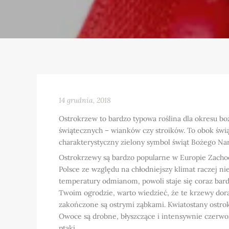
14 grudnia, 2018
Ostrokrzew to bardzo typowa roślina dla okresu b
świątecznych – wianków czy stroików. To obok świąt
charakterystyczny zielony symbol świąt Bożego Nar
Ostrokrzewy są bardzo popularne w Europie Zachodn
Polsce ze względu na chłodniejszy klimat raczej ni
temperatury odmianom, powoli staje się coraz bard
Twoim ogrodzie, warto wiedzieć, że te krzewy dora
zakończone są ostrymi ząbkami. Kwiatostany ostrok
Owoce są drobne, błyszczące i intensywnie czerwon
ptaki.