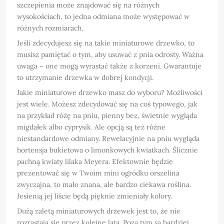
szczepienia może znajdować się na różnych
wysokościach, to jedna odmiana może występować w
różnych rozmiarach.
Jeśli zdecydujesz się na takie miniaturowe drzewko, to
musisz pamiętać o tym, aby usuwać z pnia odrosty. Ważna
uwaga – one mogą wyrastać także z korzeni. Gwarantuje
to utrzymanie drzewka w dobrej kondycji.
Jakie miniaturowe drzewko masz do wyboru? Możliwości
jest wiele. Możesz zdecydować się na coś typowego, jak
na przykład różę na pniu, pienny bez, świetnie wygląda
migdałek albo cyprysik. Ale opcją są też różne
niestandardowe odmiany. Rewelacyjnie na pniu wygląda
hortensja bukietowa o limonkowych kwiatkach. Ślicznie
pachną kwiaty lilaka Meyera. Efektownie będzie
prezentować się w Twoim mini ogródku orszelina
zwyczajna, to mało znana, ale bardzo ciekawa roślina.
Jesienią jej liście będą pięknie zmieniały kolory.
Dużą zaletą miniaturowych drzewek jest to, że nie
rozrastają się przez kolejne lata. Poza tym są bardziej