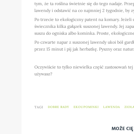
tym, że ta roślina świetnie się do tego nadaje. Prz
lawendy i odstawić na co najmniej 2 tygodnie, by 
Po trzecie to ekologiczny patent na komary. Jeżeli
świecznika kilka gałązek suszonej lawendy. Jej za
suszu do ogniska albo kominka. Proste, ekologiczne
Po czwarte napar z suszonej lawendy ukoi ból gardł
przez 15 minut i pij jak herbatkę. Pyszny oraz natu
Oczywiście to tylko niewielka część zastosowań tej 
używasz?
TAGI
DOBRE RADY
EKOUPOMINKI
LAWENDA
ZIOŁ
MOŻE CIĘ