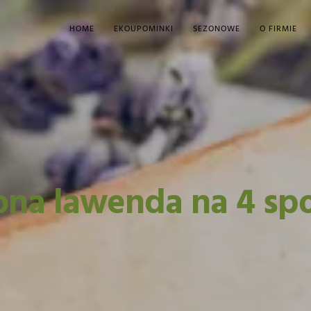
HOME
EKOUPOMINKI
SEZONOWE
O FIRMIE
ona lawenda na 4 sp