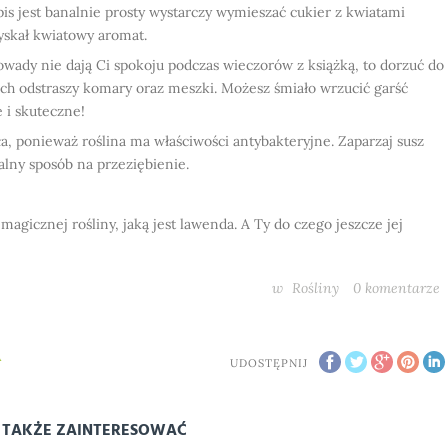
epis jest banalnie prosty wystarczy wymieszać cukier z kwiatami
zyskał kwiatowy aromat.
 owady nie dają Ci spokoju podczas wieczorów z książką, to dorzuć do
pach odstraszy komary oraz meszki. Możesz śmiało wrzucić garść
 i skuteczne!
a, ponieważ roślina ma właściwości antybakteryjne. Zaparzaj susz
ralny sposób na przeziębienie.
magicznej rośliny, jaką jest lawenda. A Ty do czego jeszcze jej
w
Rośliny
0
komentarze
A
UDOSTĘPNIJ
 TAKŻE ZAINTERESOWAĆ